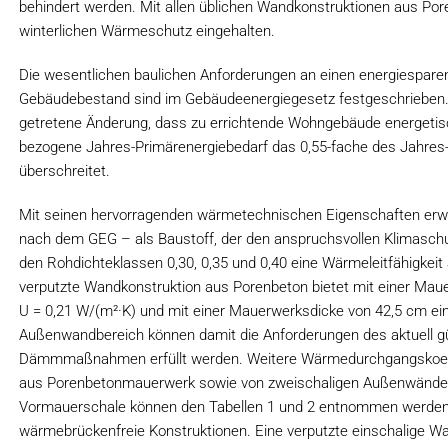
behindert werden. Mit allen üblichen Wandkonstruktionen aus P
winterlichen Wärmeschutz eingehalten.
Die wesentlichen baulichen Anforderungen an einen energiespar
Gebäudebestand sind im Gebäudeenergiegesetz festgeschrieben. W
getretene Änderung, dass zu errichtende Wohngebäude energetisc
bezogene Jahres-Primärenergiebedarf das 0,55-fache des Jahres
überschreitet.
Mit seinen hervorragenden wärmetechnischen Eigenschaften erwei
nach dem GEG – als Baustoff, der den anspruchsvollen Klimaschu
den Rohdichteklassen 0,30, 0,35 und 0,40 eine Wärmeleitfähigkeit
verputzte Wandkonstruktion aus Porenbeton bietet mit einer Ma
U = 0,21 W/(m²·K) und mit einer Mauerwerksdicke von 42,5 cm ei
Außenwandbereich können damit die Anforderungen des aktuell g
Dämmmaßnahmen erfüllt werden. Weitere Wärmedurchgangskoeffi
aus Porenbetonmauerwerk sowie von zweischaligen Außenwän
Vormauerschale können den Tabellen 1 und 2 entnommen werde
wärmebrückenfreie Konstruktionen. Eine verputzte einschalige W