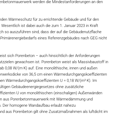
orenbetonmauerwerk werden die Mindestanforderungen an den
enden Wärmeschutz für zu errichtende Gebäude und für den
esentlich ist dabei auch die zum 1. Januar 2023 in Kraft
h so auszuführen sind, dass der auf die Gebäudenutzflache
-Primärenergiebedarfs eines Referenzgebäudes nach GEG nicht
st sich Porenbeton – auch hinsichtlich der Anforderungen
tzzielen gewachsen ist. Porenbeton weist als Massivbaustoff in
 ab 0,08 W/(m·K) auf. Eine monolithische, innen und außen
uerwerksdicke von 36,5 cm einen Wärmedurchgangskoeffizienten
nen Wärmedurchgangskoeffizienten U = 0,18 W/(m²·K). Im
ültigen Gebäudeenergiegesetzes ohne zusätzliche
zienten U von monolithischen (einschaligen) Außenwänden
den aus Porenbetonmauerwerk mit Wärmedämmung und
n. Der homogene Wandaufbau erlaubt nahezu
and aus Porenbeton gilt ohne Zusatzmaßnahmen als luftdicht im