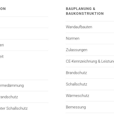
TON
BAUPLANUNG &
BAUKONSTRUKTION
Wandaufbauten
Normen
ten
Zulassungen
eit
CE-Kennzeichnung & Leistun
Brandschutz
Schallschutz
Wärmedämmung
Wärmeschutz
randschutz
Bemessung
er Schallschutz