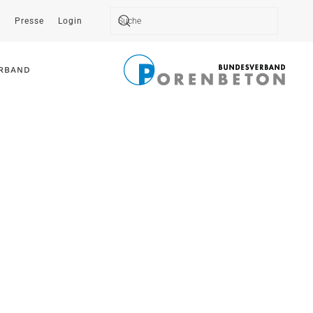
t
Presse
Login
Type 2 or more characters for results.
RBAND