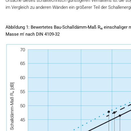
Ursache dieses schalltechnisch günstigeren Verhaltens ist die 
im Vergleich zu anderen Wänden ein größerer Teil der Schallene
Abbildung 1: Bewertetes Bau-Schalldämm-Maß R
einschaliger 
w
Masse m' nach DIN 4109-32