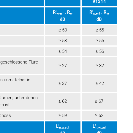
91314
R'
, R
R'
, R
w,erf
w
w,erf
w
dB
dB
≥ 53
≥ 55
≥ 53
≥ 55
≥ 54
≥ 56
 geschlossene Flure
≥ 27
≥ 32
n unmittelbar in
≥ 37
≥ 42
äumen, unter denen
≥ 62
≥ 67
n ist
choss
≥ 59
≥ 62
L'
L'
n,w,zul
n,w,zul