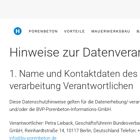
Skip
to
main
PORENBETON
VORTEILE
MAUERWERKSBAU
B
content
Hinweise zur Datenvera
1. Name und Kontaktdaten des 
verarbeitung Verantwortlichen
Diese Datenschutzhinweise gelten für die Datenerhebung/-verar
und/oder die BVP-Porenbeton-Informations-GmbH.
Verantwortlicher: Petra Lieback, Geschäftsführerin Bundesverb
GmbH, Reinhardtstraße 14, 10117 Berlin, Deutschland Telefon: +4
info@bv-porenbeton.de