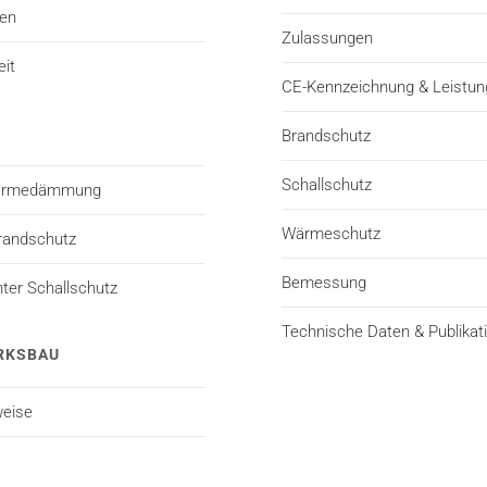
ten
Zulassungen
eit
CE-Kennzeichnung & Leistun
Brandschutz
Schallschutz
Wärmedämmung
Wärmeschutz
randschutz
Bemessung
er Schallschutz
Technische Daten & Publikat
RKSBAU
eise