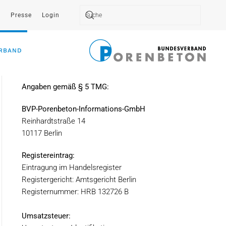
t
Presse
Login
Type 2 or more characters for results.
RBAND
Angaben gemäß § 5 TMG:
BVP-Porenbeton-Informations-GmbH
Reinhardtstraße 14
10117 Berlin
Registereintrag:
Eintragung im Handelsregister
Registergericht: Amtsgericht Berlin
Registernummer: HRB 132726 B
Umsatzsteuer: