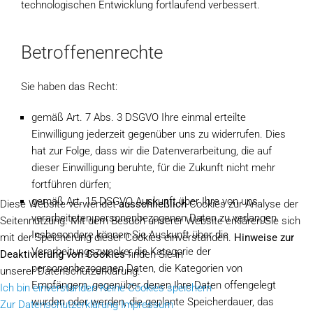
technologischen Entwicklung fortlaufend verbessert.
Betroffenenrechte
Sie haben das Recht:
gemäß Art. 7 Abs. 3 DSGVO Ihre einmal erteilte
Einwilligung jederzeit gegenüber uns zu widerrufen. Dies
hat zur Folge, dass wir die Datenverarbeitung, die auf
dieser Einwilligung beruhte, für die Zukunft nicht mehr
fortführen dürfen;
gemäß Art. 15 DSGVO Auskunft über Ihre von uns
Diese Website verwendet
ausschließlich
Cookies zur Analyse der
verarbeiteten personenbezogenen Daten zu verlangen.
Seitennutzung. Mit dem Besuch unserer Website erklären Sie sich
Insbesondere können Sie Auskunft über die
mit der Speicherung dieser Cookies einverstanden.
Hinweise zur
Verarbeitungszwecke, die Kategorie der
Deaktivierung von Cookies
finden Sie in
personenbezogenen Daten, die Kategorien von
unserer Datenschutzerklärung.
Empfängern, gegenüber denen Ihre Daten offengelegt
Ich bin einverstanden
Keine Cookies speichern
wurden oder werden, die geplante Speicherdauer, das
Zur Datenschutzerklärung
Impressum