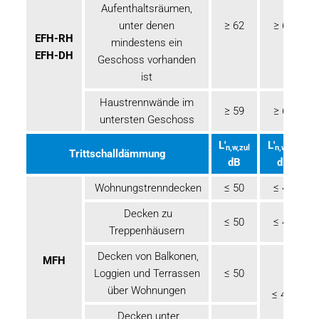
Aufenthaltsräumen,
unter denen
≥ 62
≥ 67
EFH-RH
mindestens ein
EFH-DH
Geschoss vorhanden
ist
Haustrennwände im
≥ 59
≥ 62
untersten Geschoss
L'
L'
n,w,zul
n,w,zul
Trittschalldämmung
dB
dB
Wohnungstrenndecken
≤ 50
≤ 46
Decken zu
≤ 50
≤ 46
Treppenhäusern
Decken von Balkonen,
MFH
Loggien und Terrassen
≤ 50
über Wohnungen
≤ 49
Decken unter