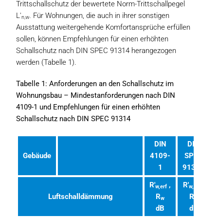
Trittschallschutz der bewertete Norm-Trittschallpegel
L'
. Für Wohnungen, die auch in ihrer sonstigen
n,w
Ausstattung weitergehende Komfortansprüche erfüllen
sollen, können Empfehlungen für einen erhöhten
Schallschutz nach DIN SPEC 91314 herangezogen
werden (Tabelle 1).
Tabelle 1: Anforderungen an den Schallschutz im
Wohnungsbau – Mindestanforderungen nach DIN
4109-1 und Empfehlungen für einen erhöhten
Schallschutz nach DIN SPEC 91314
DIN
DIN
Gebäude
4109-
SPEC
1
91314
R'
,
R'
,
w,erf
w,erf
Luftschalldämmung
R
R
w
w
dB
dB