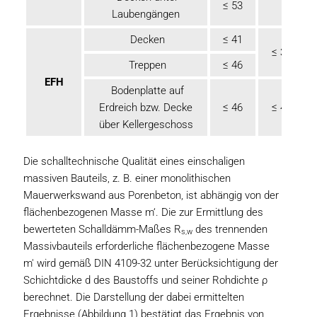
≤ 53
Laubengängen
Decken
≤ 41
≤ 38
Treppen
≤ 46
EFH
Bodenplatte auf
Erdreich bzw. Decke
≤ 46
≤ 41
über Kellergeschoss
Die schalltechnische Qualität eines einschaligen
massiven Bauteils, z. B. einer monolithischen
Mauerwerkswand aus Porenbeton, ist abhängig von der
flächenbezogenen Masse m‘. Die zur Ermittlung des
bewerteten Schalldämm-Maßes R
des trennenden
s,w
Massivbauteils erforderliche flächenbezogene Masse
m' wird gemäß DIN 4109-32 unter Berücksichtigung der
Schichtdicke d des Baustoffs und seiner Rohdichte ρ
berechnet. Die Darstellung der dabei ermittelten
Ergebnisse (Abbildung 1) bestätigt das Ergebnis von