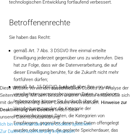
technologischen Entwicklung fortlaufend verbessert.
Betroffenenrechte
Sie haben das Recht:
gemäß Art. 7 Abs. 3 DSGVO Ihre einmal erteilte
Einwilligung jederzeit gegenüber uns zu widerrufen. Dies
hat zur Folge, dass wir die Datenverarbeitung, die auf
dieser Einwilligung beruhte, für die Zukunft nicht mehr
fortführen dürfen;
gemäß Art. 15 DSGVO Auskunft über Ihre von uns
Diese Website verwendet
ausschließlich
Cookies zur Analyse der
verarbeiteten personenbezogenen Daten zu verlangen.
Seitennutzung. Mit dem Besuch unserer Website erklären Sie sich
Insbesondere können Sie Auskunft über die
mit der Speicherung dieser Cookies einverstanden.
Hinweise zur
Verarbeitungszwecke, die Kategorie der
Deaktivierung von Cookies
finden Sie in
personenbezogenen Daten, die Kategorien von
unserer Datenschutzerklärung.
Empfängern, gegenüber denen Ihre Daten offengelegt
Ich bin einverstanden
Keine Cookies speichern
wurden oder werden, die geplante Speicherdauer, das
Zur Datenschutzerklärung
Impressum