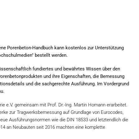
ene Porenbeton-Handbuch kann kostenlos zur Unterstützung
ochschulmedien" bestellt werden.
ssenschaftlich fundiertes und bewährtes Wissen über den
Porenbetonprodukten und ihre Eigenschaften, die Bemessung
ionsdetails und die sachgerechte Ausführung. Im Vordergrund
u.
e e.V. gemeinsam mit Prof. Dr.-Ing. Martin Homann erarbeitet.
erke zur Tragwerksbemessung auf Grundlage von Eurocodes,
eue Ausführungsnormen wie die DIN 18533 und letztendlich die
014 an Neubauten seit 2016 machten eine komplette