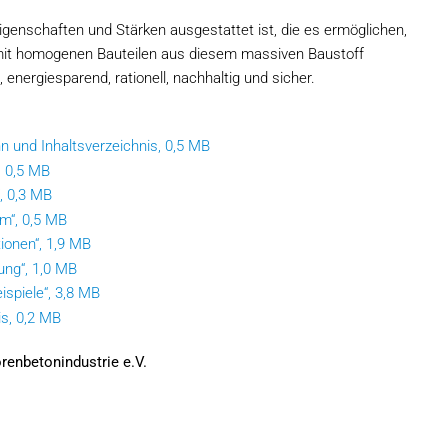
igenschaften und Stärken ausgestattet ist, die es ermöglichen,
mit homogenen Bauteilen aus diesem massiven Baustoff
ergiesparend, rationell, nachhaltig und sicher.
 und Inhaltsverzeichnis, 0,5 MB
, 0,5 MB
, 0,3 MB
m“, 0,5 MB
ionen“, 1,9 MB
ung“, 1,0 MB
ispiele“, 3,8 MB
s, 0,2 MB
enbetonindustrie e.V.