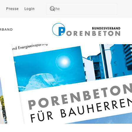
t
Presse
Login
Type 2 or more characters for results.
RBAND