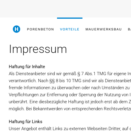
Skip
to
main
PORENBETON
VORTEILE
MAUERWERKSBAU
B
content
Impressum
Haftung für Inhalte
Als Diensteanbieter sind wir gemäß § 7 Abs.1 TMG für eigene I
verantwortlich. Nach §§ 8 bis 10 TMG sind wir als Diensteanbiete
fremde Informationen zu überwachen oder nach Umständen zu for
Verpflichtungen zur Entfernung oder Sperrung der Nutzung von 
unberührt. Eine diesbezügliche Haftung ist jedoch erst ab dem 
möglich. Bei Bekanntwerden von entsprechenden Rechtsverletz
Haftung für Links
Unser Angebot enthält Links zu externen Webseiten Dritter, auf 