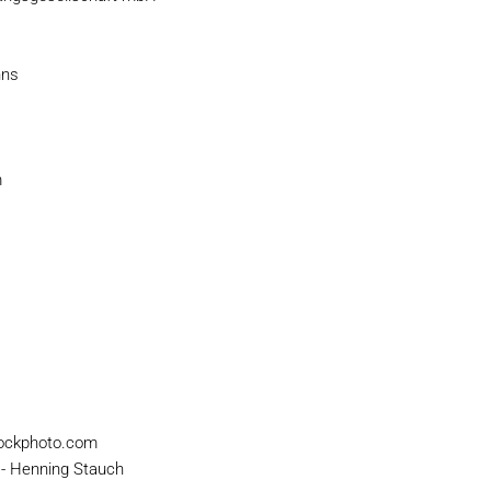
nns
m
stockphoto.com
 - Henning Stauch