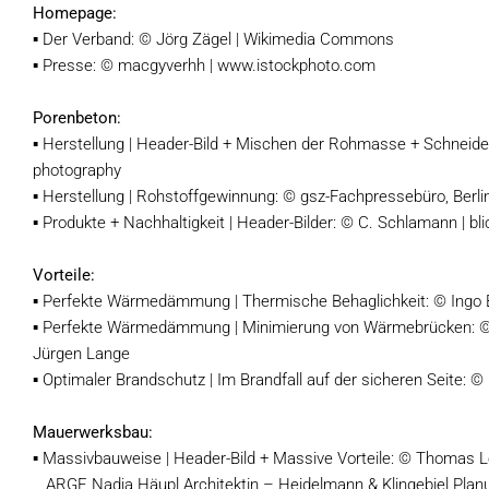
Homepage:
▪ Der Verband: © Jörg Zägel | Wikimedia Commons
▪ Presse: © macgyverhh | www.istockphoto.com
Porenbeton:
▪ Herstellung | Header-Bild + Mischen der Rohmasse + Schneide
photography
▪ Herstellung | Rohstoffgewinnung: © gsz-Fachpressebüro, Berli
▪ Produkte + Nachhaltigkeit | Header-Bilder: © C. Schlamann | bl
Vorteile:
▪ Perfekte Wärmedämmung | Thermische Behaglichkeit: © Ingo
▪ Perfekte Wärmedämmung | Minimierung von Wärmebrücken: © I
Jürgen Lange
▪ Optimaler Brandschutz | Im Brandfall auf der sicheren Seite:
Mauerwerksbau:
▪ Massivbauweise | Header-Bild + Massive Vorteile: © Thomas 
ARGE Nadja Häupl Architektin – Heidelmann & Klingebiel Pla