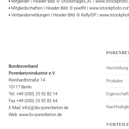
▪ Mitglieder | Header-Bild: © Stockimages_AT | www.istockphot
▪ Mitgliedschaften | Header-Bild: © pixelfit | www.istockphoto.c
▪ Verbandsmeldungen | Header-Bild: © KellyISP | www.istockph
PORENBE
Bundesverband
Herstellung
Porenbetonindustrie e.V.
Reinhardtstraße 14
Produkte
10117 Berlin
Tel. +49 (030) 25 92 82 14
Eigenschaf
Fax +49 (030) 25 92 82 64
Nachhaltigk
E-Mail: info(@)bv-porenbeton.de
Web: www.bv-porenbeton.de
VORTEIL