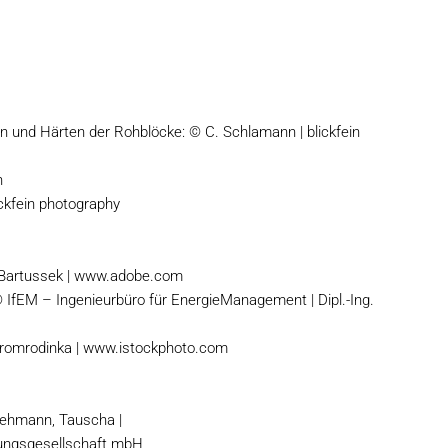
n und Härten der Rohblöcke: © C. Schlamann | blickfein
n
ickfein photography
 Bartussek | www.adobe.com
fEM – Ingenieurbüro für EnergieManagement | Dipl.-Ing.
 © romrodinka | www.istockphoto.com
Lehmann, Tauscha |
nungsgesellschaft mbH