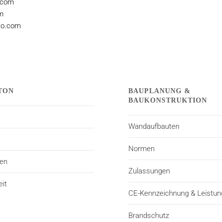
o.com
om
oto.com
TON
BAUPLANUNG &
BAUKONSTRUKTION
Wandaufbauten
Normen
ten
Zulassungen
eit
CE-Kennzeichnung & Leistun
E
Brandschutz