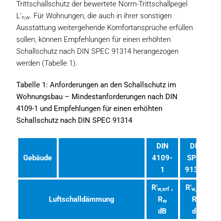
Trittschallschutz der bewertete Norm-Trittschallpegel
L'
. Für Wohnungen, die auch in ihrer sonstigen
n,w
Ausstattung weitergehende Komfortansprüche erfüllen
sollen, können Empfehlungen für einen erhöhten
Schallschutz nach DIN SPEC 91314 herangezogen
werden (Tabelle 1).
Tabelle 1: Anforderungen an den Schallschutz im
Wohnungsbau – Mindestanforderungen nach DIN
4109-1 und Empfehlungen für einen erhöhten
Schallschutz nach DIN SPEC 91314
DIN
DIN
Gebäude
4109-
SPEC
1
91314
R'
,
R'
,
w,erf
w,erf
Luftschalldämmung
R
R
w
w
dB
dB