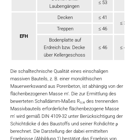
≤ 53
Laubengängen
Decken
≤ 41
≤ 38
Treppen
≤ 46
EFH
Bodenplatte auf
Erdreich bzw. Decke
≤ 46
≤ 41
über Kellergeschoss
Die schalltechnische Qualität eines einschaligen
massiven Bauteils, z. B. einer monolithischen
Mauerwerkswand aus Porenbeton, ist abhängig von der
flächenbezogenen Masse m‘. Die zur Ermittlung des
bewerteten Schalldämm-Maßes R
des trennenden
s,w
Massivbauteils erforderliche flächenbezogene Masse
m' wird gemäß DIN 4109-32 unter Berücksichtigung der
Schichtdicke d des Baustoffs und seiner Rohdichte ρ
berechnet. Die Darstellung der dabei ermittelten
Ergebnisse (Abbildung 1) bestätigt das Ergebnis von