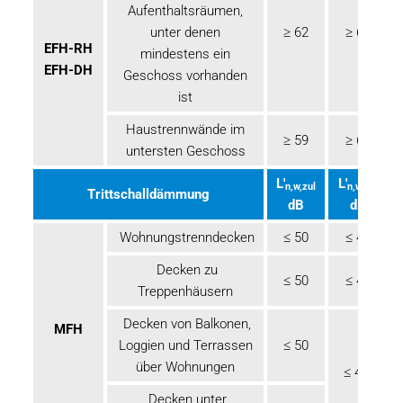
Aufenthaltsräumen,
unter denen
≥ 62
≥ 67
EFH-RH
mindestens ein
EFH-DH
Geschoss vorhanden
ist
Haustrennwände im
≥ 59
≥ 62
untersten Geschoss
L'
L'
n,w,zul
n,w,zul
Trittschalldämmung
dB
dB
Wohnungstrenndecken
≤ 50
≤ 46
Decken zu
≤ 50
≤ 46
Treppenhäusern
Decken von Balkonen,
MFH
Loggien und Terrassen
≤ 50
über Wohnungen
≤ 49
Decken unter