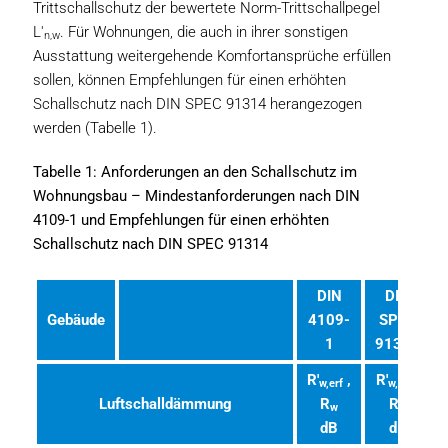
Trittschallschutz der bewertete Norm-Trittschallpegel
L'
. Für Wohnungen, die auch in ihrer sonstigen
n,w
Ausstattung weitergehende Komfortansprüche erfüllen
sollen, können Empfehlungen für einen erhöhten
Schallschutz nach DIN SPEC 91314 herangezogen
werden (Tabelle 1).
Tabelle 1: Anforderungen an den Schallschutz im
Wohnungsbau – Mindestanforderungen nach DIN
4109-1 und Empfehlungen für einen erhöhten
Schallschutz nach DIN SPEC 91314
DIN
DIN
Gebäude
4109-
SPEC
1
91314
R'
,
R'
,
w,erf
w,erf
Luftschalldämmung
R
R
w
w
dB
dB