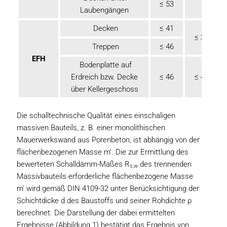
≤ 53
Laubengängen
Decken
≤ 41
≤ 38
Treppen
≤ 46
EFH
Bodenplatte auf
Erdreich bzw. Decke
≤ 46
≤ 41
über Kellergeschoss
Die schalltechnische Qualität eines einschaligen
massiven Bauteils, z. B. einer monolithischen
Mauerwerkswand aus Porenbeton, ist abhängig von der
flächenbezogenen Masse m‘. Die zur Ermittlung des
bewerteten Schalldämm-Maßes R
des trennenden
s,w
Massivbauteils erforderliche flächenbezogene Masse
m' wird gemäß DIN 4109-32 unter Berücksichtigung der
Schichtdicke d des Baustoffs und seiner Rohdichte ρ
berechnet. Die Darstellung der dabei ermittelten
Ergebnisse (Abbildung 1) bestätigt das Ergebnis von