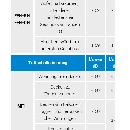
Aufenthaltsräumen,
unter denen
≥ 62
≥ 67
EFH-RH
mindestens ein
EFH-DH
Geschoss vorhanden
ist
Haustrennwände im
≥ 59
≥ 62
untersten Geschoss
L'
L'
n,w,zul
n,w,zul
Trittschalldämmung
dB
dB
Wohnungstrenndecken
≤ 50
≤ 46
Decken zu
≤ 50
≤ 46
Treppenhäusern
Decken von Balkonen,
MFH
Loggien und Terrassen
≤ 50
über Wohnungen
≤ 49
Decken unter