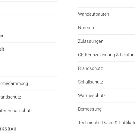
Wandaufbauten
Normen
ten
Zulassungen
eit
CE-Kennzeichnung & Leistun
Brandschutz
Schallschutz
Wärmedämmung
Wärmeschutz
randschutz
Bemessung
er Schallschutz
Technische Daten & Publikat
RKSBAU