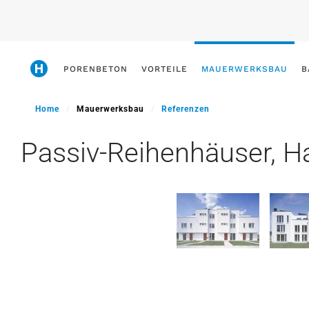
Skip
to
main
PORENBETON
VORTEILE
MAUERWERKSBAU
B
content
Home
Mauerwerksbau
Referenzen
Passiv-Reihenhäuser, 