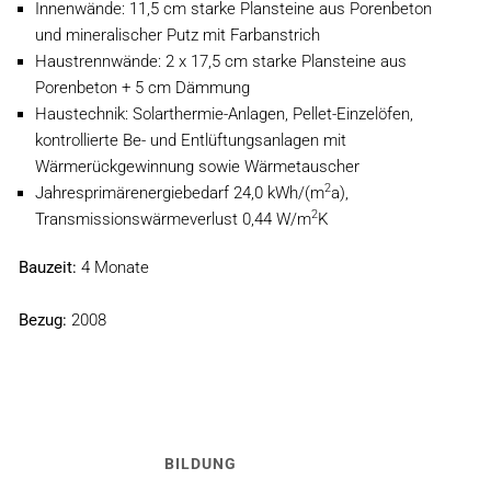
Innenwände: 11,5 cm starke Plansteine aus Porenbeton
und mineralischer Putz mit Farbanstrich
Haustrennwände: 2 x 17,5 cm starke Plansteine aus
Porenbeton + 5 cm Dämmung
Haustechnik: Solarthermie-Anlagen, Pellet-Einzelöfen,
kontrollierte Be- und Entlüftungsanlagen mit
Wärmerückgewinnung sowie Wärmetauscher
2
Jahresprimärenergiebedarf 24,0 kWh/(m
a),
2
Transmissionswärmeverlust 0,44 W/m
K
Bauzeit:
4 Monate
Bezug:
2008
BILDUNG