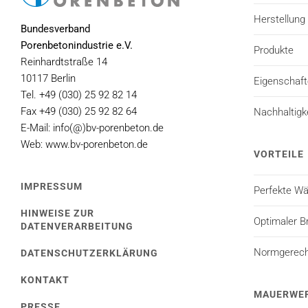
Herstellung
Bundesverband
Porenbetonindustrie e.V.
Produkte
Reinhardtstraße 14
10117 Berlin
Eigenschaf
Tel. +49 (030) 25 92 82 14
Fax +49 (030) 25 92 82 64
Nachhaltigk
E-Mail: info(@)bv-porenbeton.de
Web: www.bv-porenbeton.de
VORTEILE
IMPRESSUM
Perfekte 
HINWEISE ZUR
Optimaler B
DATENVERARBEITUNG
Normgerecht
DATENSCHUTZERKLÄRUNG
KONTAKT
MAUERWE
PRESSE