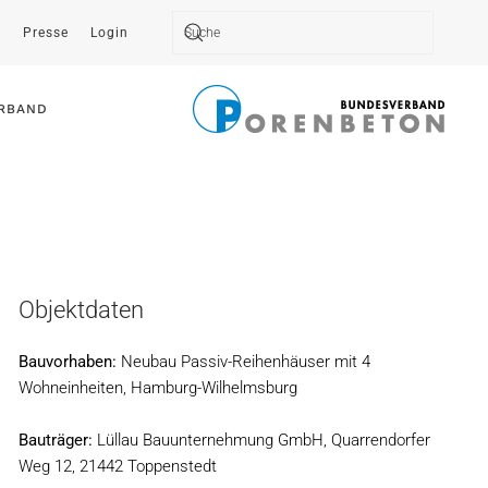
t
Presse
Login
Type 2 or more characters for results.
RBAND
Objektdaten
Bauvorhaben:
Neubau Passiv-Reihenhäuser mit 4
Wohneinheiten, Hamburg-Wilhelmsburg
Bauträger:
Lüllau Bauunternehmung GmbH, Quarrendorfer
Weg 12, 21442 Toppenstedt