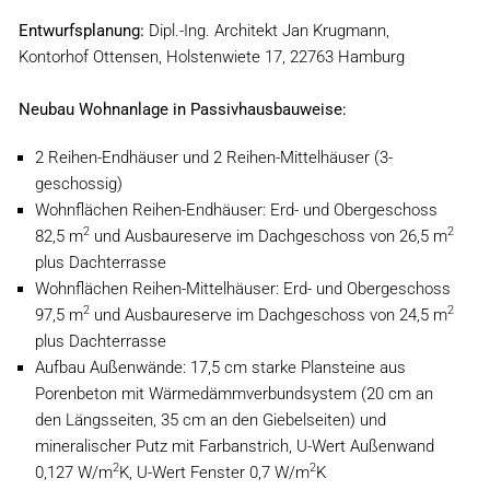
Entwurfsplanung:
Dipl.-Ing. Architekt Jan Krugmann,
Kontorhof Ottensen, Holstenwiete 17, 22763 Hamburg
Neubau Wohnanlage in Passivhausbauweise:
2 Reihen-Endhäuser und 2 Reihen-Mittelhäuser (3-
geschossig)
Wohnflächen Reihen-Endhäuser: Erd- und Obergeschoss
2
2
82,5 m
und Ausbaureserve im Dachgeschoss von 26,5 m
plus Dachterrasse
Wohnflächen Reihen-Mittelhäuser: Erd- und Obergeschoss
2
2
97,5 m
und Ausbaureserve im Dachgeschoss von 24,5 m
plus Dachterrasse
Aufbau Außenwände: 17,5 cm starke Plansteine aus
Porenbeton mit Wärmedämmverbundsystem (20 cm an
den Längsseiten, 35 cm an den Giebelseiten) und
mineralischer Putz mit Farbanstrich, U-Wert Außenwand
2
2
0,127 W/m
K, U-Wert Fenster 0,7 W/m
K