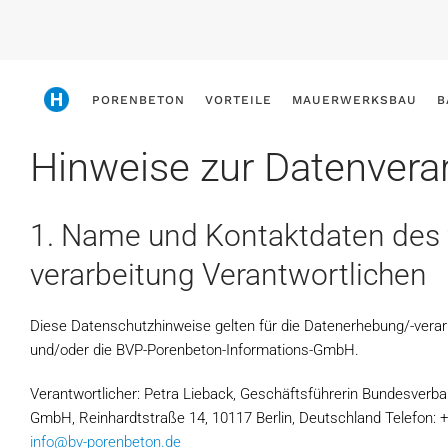
Skip
to
main
PORENBETON
VORTEILE
MAUERWERKSBAU
B
content
Hinweise zur Datenvera
1. Name und Kontaktdaten des 
verarbeitung Verantwortlichen
Diese Datenschutzhinweise gelten für die Datenerhebung/-verar
und/oder die BVP-Porenbeton-Informations-GmbH.
Verantwortlicher: Petra Lieback, Geschäftsführerin Bundesverb
GmbH, Reinhardtstraße 14, 10117 Berlin, Deutschland Telefon: +4
info@bv-porenbeton.de