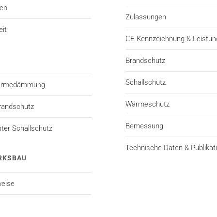
ten
Zulassungen
eit
CE-Kennzeichnung & Leistun
Brandschutz
Schallschutz
Wärmedämmung
Wärmeschutz
randschutz
Bemessung
er Schallschutz
Technische Daten & Publikat
RKSBAU
eise