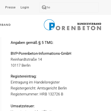
t
Presse
Login
Type 2 or more characters for results.
RBAND
Angaben gemäß § 5 TMG:
BVP-Porenbeton-Informations-GmbH
Reinhardtstraße 14
10117 Berlin
Registereintrag:
Eintragung im Handelsregister
Registergericht: Amtsgericht Berlin
Registernummer: HRB 132726 B
Umsatzsteuer: